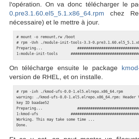
l'opération. On va donc télécharger le 
0.pre3.1.60.el5_5.1.x86_64.rpm
chez Red
nécessaire) et le mettre à jour.
# mount -o remount,rw /boot

# rpm -Uvh ./module-init-tools-3.3-0.pre3.1.60.el5_5.1.x8
Preparing...                #############################
1:module-init-tools      ###############################
On télécharge ensuite le package
kmod-
version de RHEL, et on installe.
# rpm -ivh ./kmod-ufs-0.0-1.el5.elrepo.x86_64.rpm

warning: ./kmod-ufs-0.0-1.el5.elrepo.x86_64.rpm: Header V
key ID baadae52

Preparing...                #############################
1:kmod-ufs               ################################
Working. This may take some time ...

Done.