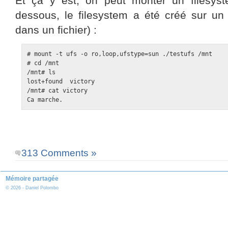
Et ça y est, on peut monter un filesyst
dessous, le filesystem a été créé sur un
dans un fichier) :
# mount -t ufs -o ro,loop,ufstype=sun ./testufs /mnt

# cd /mnt

/mnt# ls

lost+found  victory

/mnt# cat victory

Ca marche.
313 Comments »
Mémoire partagée
© 2026 - Daniel Polombo